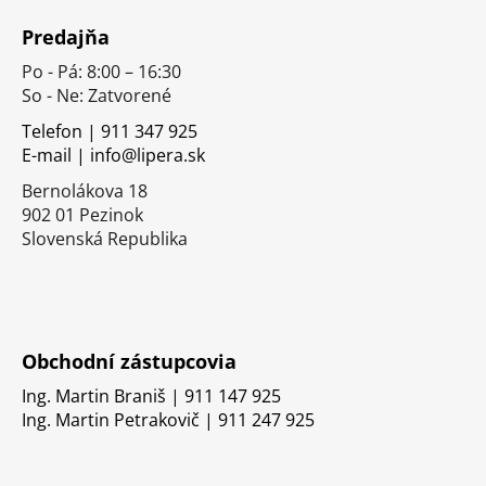
á
Predajňa
p
Po - Pá: 8:00 – 16:30
ä
So - Ne: Zatvorené
t
i
Telefon | 911 347 925
E-mail | info@lipera.sk
e
Bernolákova 18
902 01 Pezinok
Slovenská Republika
Obchodní zástupcovia
Ing. Martin Braniš | 911 147 925
Ing. Martin Petrakovič | 911 247 925