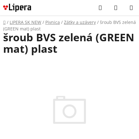
Prejsť
Hľadať
NÁKUP
na
KOŠÍK
obsah
Domov
/
LIPERA SK NEW
/
Pivnica
/
Zátky a uzávery
/
šroub BVS zelená
(GREEN mat) plast
šroub BVS zelená (GREEN
mat) plast