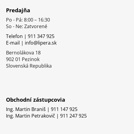
á
Predajňa
p
Po - Pá: 8:00 – 16:30
ä
So - Ne: Zatvorené
t
i
Telefon | 911 347 925
E-mail | info@lipera.sk
e
Bernolákova 18
902 01 Pezinok
Slovenská Republika
Obchodní zástupcovia
Ing. Martin Braniš | 911 147 925
Ing. Martin Petrakovič | 911 247 925