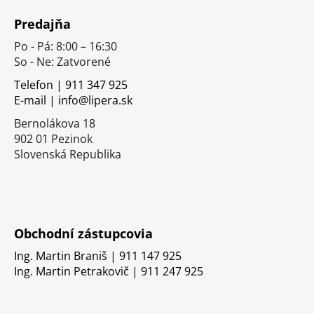
á
Predajňa
p
Po - Pá: 8:00 – 16:30
ä
So - Ne: Zatvorené
t
i
Telefon | 911 347 925
E-mail | info@lipera.sk
e
Bernolákova 18
902 01 Pezinok
Slovenská Republika
Obchodní zástupcovia
Ing. Martin Braniš | 911 147 925
Ing. Martin Petrakovič | 911 247 925