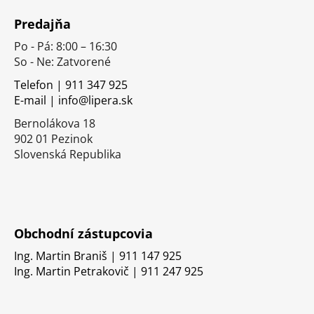
á
Predajňa
p
Po - Pá: 8:00 – 16:30
ä
So - Ne: Zatvorené
t
i
Telefon | 911 347 925
E-mail | info@lipera.sk
e
Bernolákova 18
902 01 Pezinok
Slovenská Republika
Obchodní zástupcovia
Ing. Martin Braniš | 911 147 925
Ing. Martin Petrakovič | 911 247 925