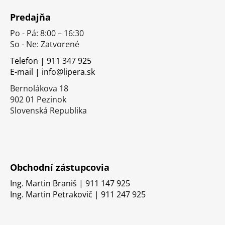
á
Predajňa
p
Po - Pá: 8:00 – 16:30
ä
So - Ne: Zatvorené
t
i
Telefon | 911 347 925
E-mail | info@lipera.sk
e
Bernolákova 18
902 01 Pezinok
Slovenská Republika
Obchodní zástupcovia
Ing. Martin Braniš | 911 147 925
Ing. Martin Petrakovič | 911 247 925