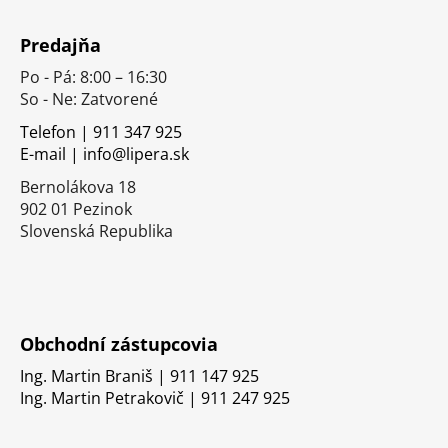
Z
á
Predajňa
p
Po - Pá: 8:00 – 16:30
ä
So - Ne: Zatvorené
t
i
Telefon | 911 347 925
E-mail | info@lipera.sk
e
Bernolákova 18
902 01 Pezinok
Slovenská Republika
Obchodní zástupcovia
Ing. Martin Braniš | 911 147 925
Ing. Martin Petrakovič | 911 247 925