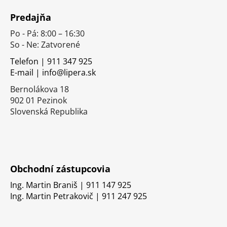
á
Predajňa
p
Po - Pá: 8:00 – 16:30
ä
So - Ne: Zatvorené
t
i
Telefon | 911 347 925
E-mail | info@lipera.sk
e
Bernolákova 18
902 01 Pezinok
Slovenská Republika
Obchodní zástupcovia
Ing. Martin Braniš | 911 147 925
Ing. Martin Petrakovič | 911 247 925