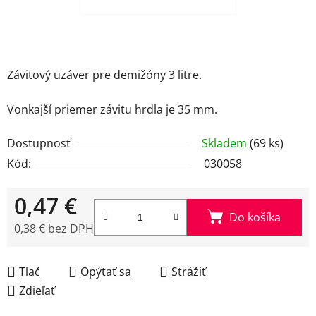
Závitový uzáver pre demižóny 3 litre.
Vonkajší priemer závitu hrdla je 35 mm.
Dostupnosť
Skladem
(69 ks)
Kód:
030058
0,47 €
Do košíka
0,38 € bez DPH
Jednotková cena:
Tlač
Opýtať sa
Strážiť
Zdieľať