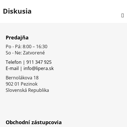
Diskusia
Z
á
Predajňa
p
Po - Pá: 8:00 – 16:30
ä
So - Ne: Zatvorené
t
i
Telefon | 911 347 925
E-mail | info@lipera.sk
e
Bernolákova 18
902 01 Pezinok
Slovenská Republika
Obchodní zástupcovia