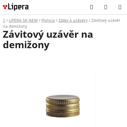
Prejsť
Hľadať
NÁKUP
na
KOŠÍK
obsah
Domov
/
LIPERA SK NEW
/
Pivnica
/
Zátky a uzávery
/
Závitový uzávěr
na demižony
Závitový uzávěr na
demižony