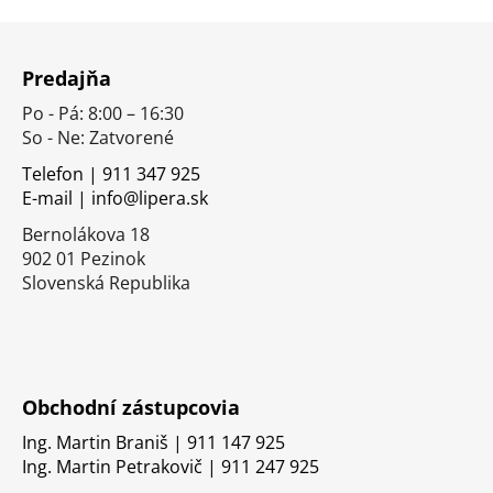
Z
á
Predajňa
p
Po - Pá: 8:00 – 16:30
ä
So - Ne: Zatvorené
t
i
Telefon | 911 347 925
E-mail | info@lipera.sk
e
Bernolákova 18
902 01 Pezinok
Slovenská Republika
Obchodní zástupcovia
Ing. Martin Braniš | 911 147 925
Ing. Martin Petrakovič | 911 247 925