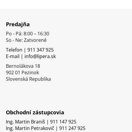
Z
á
Predajňa
p
Po - Pá: 8:00 – 16:30
ä
So - Ne: Zatvorené
t
i
Telefon | 911 347 925
E-mail | info@lipera.sk
e
Bernolákova 18
902 01 Pezinok
Slovenská Republika
Obchodní zástupcovia
Ing. Martin Braniš | 911 147 925
Ing. Martin Petrakovič | 911 247 925