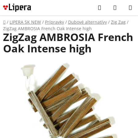
Prejsť
Hľadať
NÁKUP
na
KOŠÍK
obsah
Domov
/
LIPERA SK NEW
/
Prípravky
/
Dubové alternatívy
/
Zig Zag
/
ZigZag AMBROSIA French Oak Intense high
ZigZag AMBROSIA French
Oak Intense high