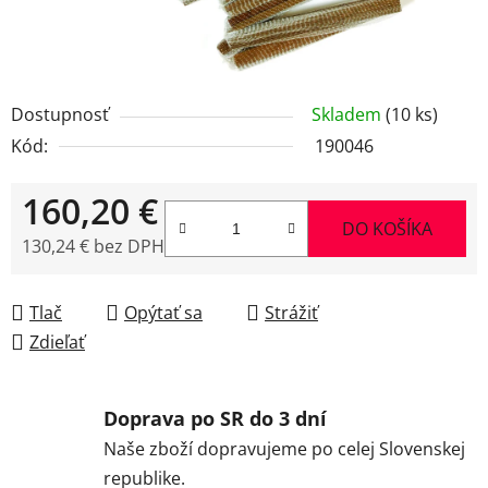
Dostupnosť
Skladem
(10 ks)
Kód:
190046
160,20 €
DO KOŠÍKA
130,24 € bez DPH
Jednotková cena:
Tlač
Opýtať sa
Strážiť
Zdieľať
Doprava po SR do 3 dní
Naše zboží dopravujeme po celej Slovenskej
republike.