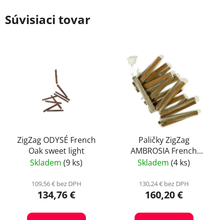
Súvisiaci tovar
ZigZag ODYSÉ French
Paličky ZigZag
Oak sweet light
AMBROSIA French
Complex boost
Skladem
(9 ks)
Skladem
(4 ks)
109,56 € bez DPH
130,24 € bez DPH
134,76 €
160,20 €