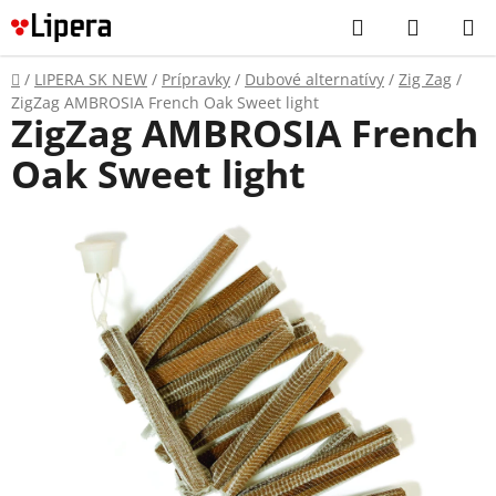
Prejsť
Hľadať
NÁKUP
na
KOŠÍK
obsah
Domov
/
LIPERA SK NEW
/
Prípravky
/
Dubové alternatívy
/
Zig Zag
/
ZigZag AMBROSIA French Oak Sweet light
ZigZag AMBROSIA French
Oak Sweet light