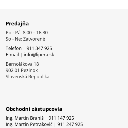
Z
á
Predajňa
p
Po - Pá: 8:00 – 16:30
ä
So - Ne: Zatvorené
t
i
Telefon | 911 347 925
E-mail | info@lipera.sk
e
Bernolákova 18
902 01 Pezinok
Slovenská Republika
Obchodní zástupcovia
Ing. Martin Braniš | 911 147 925
Ing. Martin Petrakovič | 911 247 925