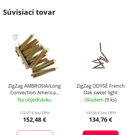
Súvisiaci tovar
ZigZag AMBROSIA/Long
ZigZag ODYSÉ French
Convection American
Oak sweet light
Oak Intense Toast/MT+
Na objednávku
Skladem
(9 ks)
123,97 € bez DPH
109,56 € bez DPH
152,48 €
134,76 €