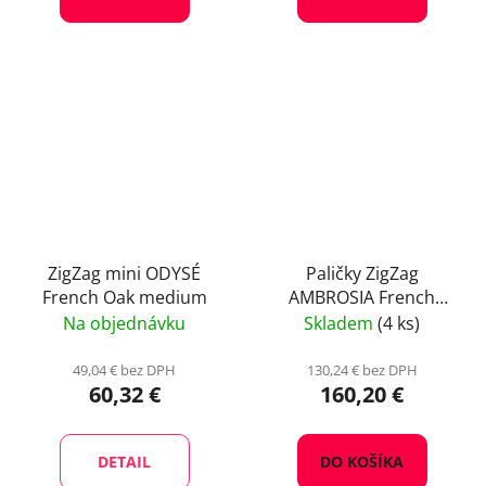
ZigZag mini ODYSÉ
Paličky ZigZag
French Oak medium
AMBROSIA French
Complex boost
Na objednávku
Skladem
(4 ks)
49,04 € bez DPH
130,24 € bez DPH
60,32 €
160,20 €
DETAIL
DO KOŠÍKA