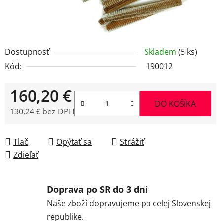
Dostupnosť
Skladem
(5 ks)
Kód:
190012
160,20 €
DO KOŠÍKA
130,24 € bez DPH
Jednotková cena:
Tlač
Opýtať sa
Strážiť
Zdieľať
Doprava po SR do 3 dní
Naše zboží dopravujeme po celej Slovenskej
republike.