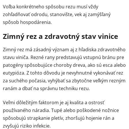
Voľba konkrétneho spôsobu rezu musí vždy
zohľadňovať odrodu, stanovište, vek aj zamýšľaný
spôsob hospodárenia.
Zimný rez a zdravotný stav vinice
Zimný rez má zásadný význam aj z hľadiska zdravotného
stavu viniča. Rezné rany predstavujú vstupnú bránu pre
patogény spôsobujúce choroby dreva, ako sú esca alebo
eutypióza. Z tohto dôvodu je nevyhnutné vykonávať rez
za suchého počasia, vyhýbať sa zbytočne veľkým rezným
ranám a dbať na správnu techniku rezu.
Veľmi dôležitým faktorom je aj kvalita a ostrosť
používaného náradia. Tupé alebo poškodené nožnice
spôsobujú strapkanie pletív, zhoršujú hojenie rán a
zvyšujú riziko infekcie.