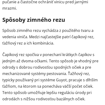
pučanie a čiastočne ochrániť vinicu pred jarnými
mrazmi.
Spôsoby zimného rezu
Spôsob zimného rezu vychádza z použitého tvaru a
vedenia viniča. Medzi najčastejšie patrí čapíkový rez,
ťažňový rez a ich kombinácia.
Čapíkový rez spočíva v ponechaní krátkych čapíkov s
jedným až dvoma očkami. Tento spôsob je vhodný pre
odrody s dobrou rodivosťou spodných očiek a pre
mechanizované systémy pestovania. Ťažňový rez,
typicky používaný pri systéme Guyot, pracuje s dlhším
ťažňom, na ktorom sa ponecháva väčší počet očiek.
Tento spôsob umožňuje lepšiu reguláciu úrody pri
odrodách s nižšou rodivosťou bazálnych očiek.