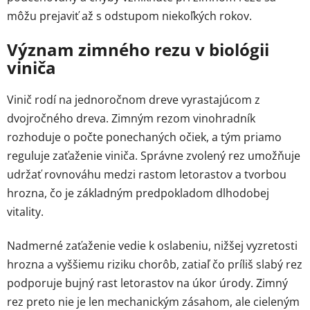
môžu prejaviť až s odstupom niekoľkých rokov.
Význam zimného rezu v biológii
viniča
Vinič rodí na jednoročnom dreve vyrastajúcom z
dvojročného dreva. Zimným rezom vinohradník
rozhoduje o počte ponechaných očiek, a tým priamo
reguluje zaťaženie viniča. Správne zvolený rez umožňuje
udržať rovnováhu medzi rastom letorastov a tvorbou
hrozna, čo je základným predpokladom dlhodobej
vitality.
Nadmerné zaťaženie vedie k oslabeniu, nižšej vyzretosti
hrozna a vyššiemu riziku chorôb, zatiaľ čo príliš slabý rez
podporuje bujný rast letorastov na úkor úrody. Zimný
rez preto nie je len mechanickým zásahom, ale cieleným