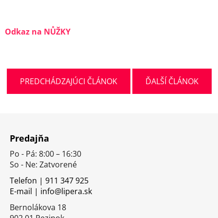
Odkaz na NŮŽKY
PREDCHÁDZAJÚCI ČLÁNOK
ĎALŠÍ ČLÁNOK
Z
á
Predajňa
p
Po - Pá: 8:00 – 16:30
ä
So - Ne: Zatvorené
t
i
Telefon | 911 347 925
E-mail | info@lipera.sk
e
Bernolákova 18