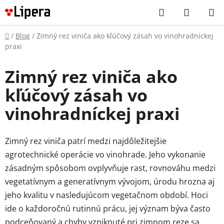
Prejsť
Hľadať
NÁKUP
na
KOŠÍK
obsah
Domov
/
Blog
/
Zimný rez viniča ako kľúčový zásah vo vinohradníckej
praxi
Zimný rez viniča ako
kľúčový zásah vo
vinohradníckej praxi
Zimný rez viniča patrí medzi najdôležitejšie
agrotechnické operácie vo vinohrade. Jeho vykonanie
zásadným spôsobom ovplyvňuje rast, rovnováhu medzi
vegetatívnym a generatívnym vývojom, úrodu hrozna aj
jeho kvalitu v nasledujúcom vegetačnom období. Hoci
ide o každoročnú rutinnú prácu, jej význam býva často
podceňovaný a chyby vzniknuté pri zimnom reze sa