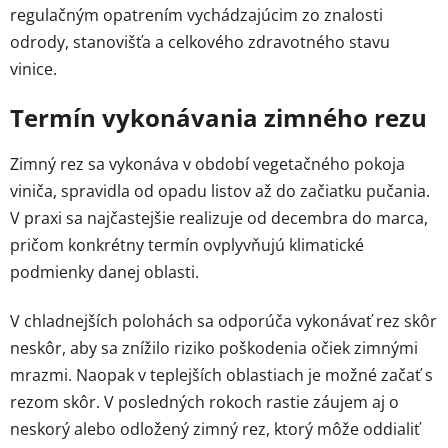
regulačným opatrením vychádzajúcim zo znalosti
odrody, stanovišťa a celkového zdravotného stavu
vinice.
Termín vykonávania zimného rezu
Zimný rez sa vykonáva v období vegetačného pokoja
viniča, spravidla od opadu listov až do začiatku pučania.
V praxi sa najčastejšie realizuje od decembra do marca,
pričom konkrétny termín ovplyvňujú klimatické
podmienky danej oblasti.
V chladnejších polohách sa odporúča vykonávať rez skôr
neskôr, aby sa znížilo riziko poškodenia očiek zimnými
mrazmi. Naopak v teplejších oblastiach je možné začať s
rezom skôr. V posledných rokoch rastie záujem aj o
neskorý alebo odložený zimný rez, ktorý môže oddialiť