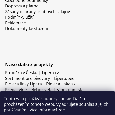
Obchodné podmienky
Doprava a platba
Zásady ochrany osobných údajov
Podmínky užití
Reklamace
Dokumenty ke stažení
Naše ďalšie projekty
Pobočka v Česku | Lipera.cz
Sortiment pre pivovary | Lipera.beer
Plniaca linky Lipera | Plniaca-linka.sk
Predaj vín z celého sveta | Vinozoom.sk
Tento web používá soubory cookie. Dalším
procházením tohoto webu vyjadřujete souhlas s jejich
používáním.. Více informací
zde
.