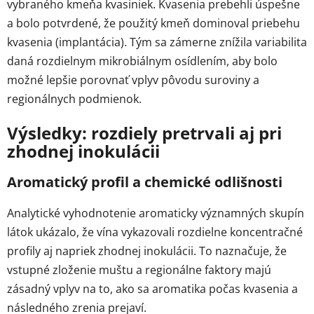
vybraného kmeňa kvasiniek. Kvasenia prebehli úspešne
a bolo potvrdené, že použitý kmeň dominoval priebehu
kvasenia (implantácia). Tým sa zámerne znížila variabilita
daná rozdielnym mikrobiálnym osídlením, aby bolo
možné lepšie porovnať vplyv pôvodu suroviny a
regionálnych podmienok.
Výsledky: rozdiely pretrvali aj pri
zhodnej inokulácii
Aromatický profil a chemické odlišnosti
Analytické vyhodnotenie aromaticky významných skupín
látok ukázalo, že vína vykazovali rozdielne koncentračné
profily aj napriek zhodnej inokulácii. To naznačuje, že
vstupné zloženie muštu a regionálne faktory majú
zásadný vplyv na to, ako sa aromatika počas kvasenia a
následného zrenia prejaví.