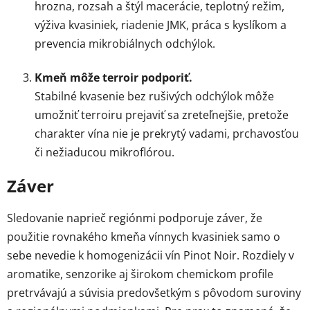
hrozna, rozsah a štýl macerácie, teplotný režim,
výživa kvasiniek, riadenie JMK, práca s kyslíkom a
prevencia mikrobiálnych odchýlok.
Kmeň môže terroir podporiť.
Stabilné kvasenie bez rušivých odchýlok môže
umožniť terroiru prejaviť sa zreteľnejšie, pretože
charakter vína nie je prekrytý vadami, prchavosťou
či nežiaducou mikroflórou.
Záver
Sledovanie naprieč regiónmi podporuje záver, že
použitie rovnakého kmeňa vínnych kvasiniek samo o
sebe nevedie k homogenizácii vín Pinot Noir. Rozdiely v
aromatike, senzorike aj širokom chemickom profile
pretrvávajú a súvisia predovšetkým s pôvodom suroviny