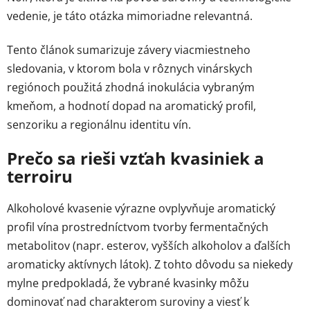
vedenie, je táto otázka mimoriadne relevantná.
Tento článok sumarizuje závery viacmiestneho
sledovania, v ktorom bola v rôznych vinárskych
regiónoch použitá zhodná inokulácia vybraným
kmeňom, a hodnotí dopad na aromatický profil,
senzoriku a regionálnu identitu vín.
Prečo sa rieši vzťah kvasiniek a
terroiru
Alkoholové kvasenie výrazne ovplyvňuje aromatický
profil vína prostredníctvom tvorby fermentačných
metabolitov (napr. esterov, vyšších alkoholov a ďalších
aromaticky aktívnych látok). Z tohto dôvodu sa niekedy
mylne predpokladá, že vybrané kvasinky môžu
dominovať nad charakterom suroviny a viesť k