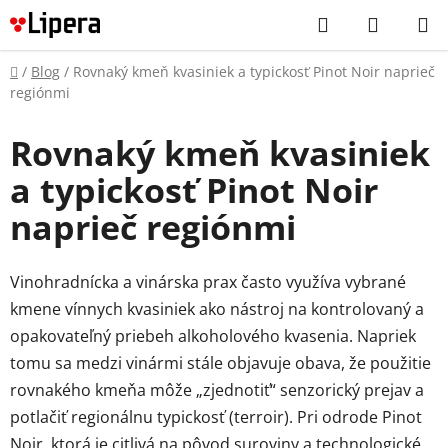
Prejsť
Hľadať
NÁKUP
na
KOŠÍK
obsah
Domov
/
Blog
/
Rovnaký kmeň kvasiniek a typickosť Pinot Noir naprieč
regiónmi
Rovnaký kmeň kvasiniek
a typickosť Pinot Noir
naprieč regiónmi
Vinohradnícka a vinárska prax často využíva vybrané
kmene vínnych kvasiniek ako nástroj na kontrolovaný a
opakovateľný priebeh alkoholového kvasenia. Napriek
tomu sa medzi vinármi stále objavuje obava, že použitie
rovnakého kmeňa môže „zjednotiť“ senzorický prejav a
potlačiť regionálnu typickosť (terroir). Pri odrode Pinot
Noir, ktorá je citlivá na pôvod suroviny a technologické