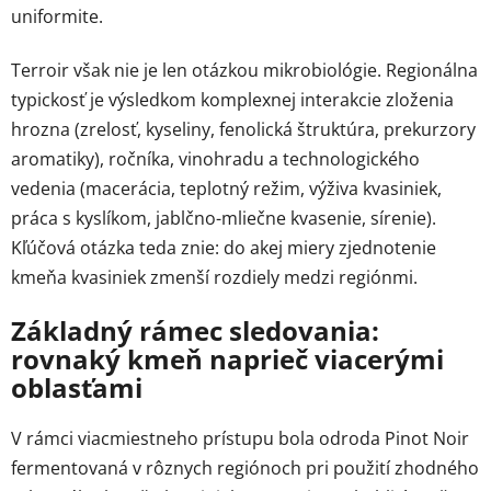
uniformite.
Terroir však nie je len otázkou mikrobiológie. Regionálna
typickosť je výsledkom komplexnej interakcie zloženia
hrozna (zrelosť, kyseliny, fenolická štruktúra, prekurzory
aromatiky), ročníka, vinohradu a technologického
vedenia (macerácia, teplotný režim, výživa kvasiniek,
práca s kyslíkom, jablčno-mliečne kvasenie, sírenie).
Kľúčová otázka teda znie: do akej miery zjednotenie
kmeňa kvasiniek zmenší rozdiely medzi regiónmi.
Základný rámec sledovania:
rovnaký kmeň naprieč viacerými
oblasťami
V rámci viacmiestneho prístupu bola odroda Pinot Noir
fermentovaná v rôznych regiónoch pri použití zhodného