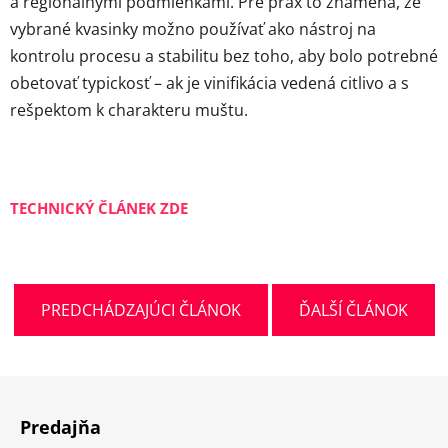
a regionálnymi podmienkami. Pre prax to znamená, že
vybrané kvasinky možno používať ako nástroj na
kontrolu procesu a stabilitu bez toho, aby bolo potrebné
obetovať typickosť – ak je vinifikácia vedená citlivo a s
rešpektom k charakteru muštu.
TECHNICKÝ ČLÁNEK ZDE
PREDCHÁDZAJÚCI ČLÁNOK
ĎALŠÍ ČLÁNOK
Z
á
Predajňa
p