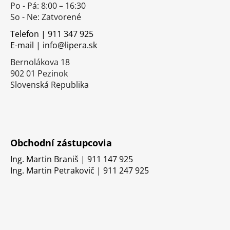
Po - Pá: 8:00 – 16:30
ä
So - Ne: Zatvorené
t
i
Telefon | 911 347 925
E-mail | info@lipera.sk
e
Bernolákova 18
902 01 Pezinok
Slovenská Republika
Obchodní zástupcovia
Ing. Martin Braniš | 911 147 925
Ing. Martin Petrakovič | 911 247 925