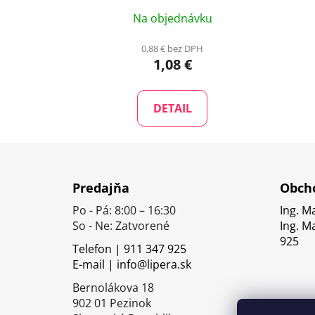
Na objednávku
0,88 € bez DPH
1,08 €
DETAIL
Z
á
Predajňa
Obcho
p
Po - Pá: 8:00 – 16:30
Ing. M
ä
So - Ne: Zatvorené
Ing. M
t
925
Telefon | 911 347 925
i
E-mail | info@lipera.sk
e
Bernolákova 18
902 01 Pezinok