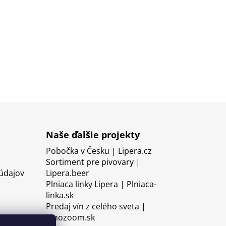
Naše ďalšie projekty
Pobočka v Česku | Lipera.cz
Sortiment pre pivovary |
údajov
Lipera.beer
Plniaca linky Lipera | Plniaca-
linka.sk
Predaj vín z celého sveta |
Vinozoom.sk