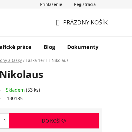
Prihlásenie
Registrácia
PRÁZDNY KOŠÍK
NÁKUPNÝ
KOŠÍK
afické práce
Blog
Dokumenty
Kontakt
óny a tašky
/
Taška 1er TT Nikolaus
 Nikolaus
Skladem
(53 ks)
130185
DO KOŠÍKA