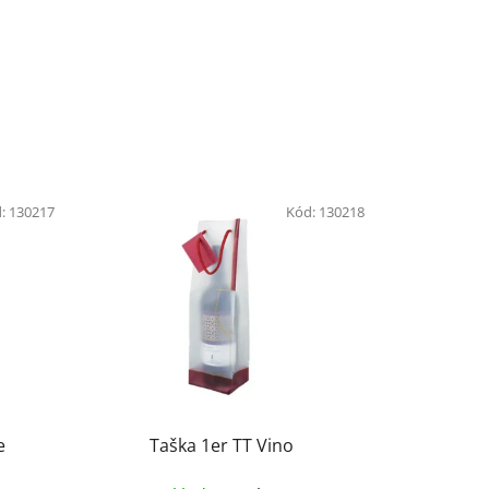
:
130217
Kód:
130218
e
Taška 1er TT Vino