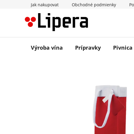
Prejsť
Jak nakupovat
Obchodné podmienky
Po
na
obsah
Výroba vína
Prípravky
Pivnica