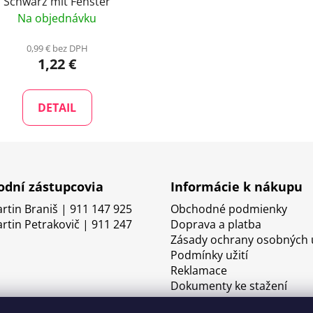
Schwarz mit Fenster
Na objednávku
0,99 € bez DPH
1,22 €
DETAIL
dní zástupcovia
Informácie k nákupu
artin Braniš | 911 147 925
Obchodné podmienky
artin Petrakovič | 911 247
Doprava a platba
Zásady ochrany osobných 
Podmínky užití
Reklamace
Dokumenty ke stažení