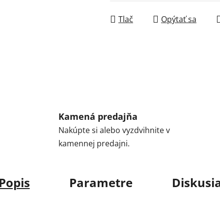
Jednotková cena:
Tlač
Opýtať sa
Kamená predajňa
Nakúpte si alebo vyzdvihnite v
kamennej predajni.
Popis
Parametre
Diskusi