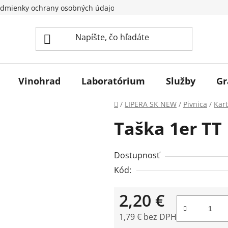
dmienky ochrany osobných údajov
Vinohrad
Laboratórium
Služby
Gr
Domov
/
LIPERA SK NEW
/
Pivnica
/
Kart
Taška 1er TT
Dostupnosť
Kód:
2,20 €
1,79 € bez DPH