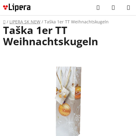
Prejsť
Hľadať
NÁKUP
na
KOŠÍK
obsah
Domov
/
LIPERA SK NEW
/
Taška 1er TT Weihnachtskugeln
Taška 1er TT
Weihnachtskugeln