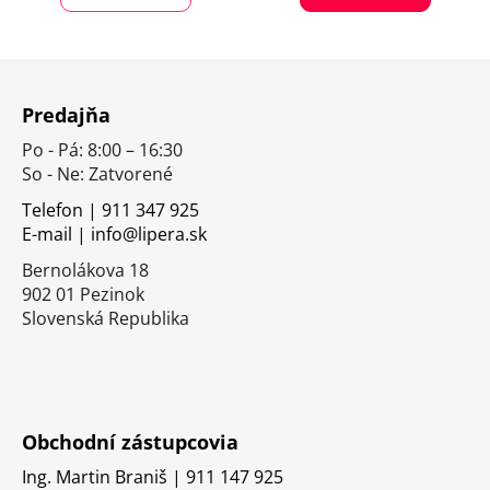
Z
á
Predajňa
p
Po - Pá: 8:00 – 16:30
ä
So - Ne: Zatvorené
t
i
Telefon | 911 347 925
E-mail | info@lipera.sk
e
Bernolákova 18
902 01 Pezinok
Slovenská Republika
Obchodní zástupcovia
Ing. Martin Braniš | 911 147 925