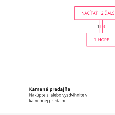
NAČÍTAŤ 12 ĎALŠ
S
1
t
3
O
r
v
á
l
HORE
n
á
k
d
o
v
a
a
c
n
i
i
e
e
p
r
Kamená predajňa
v
Nakúpte si alebo vyzdvihnite v
k
kamennej predajni.
y
v
ý