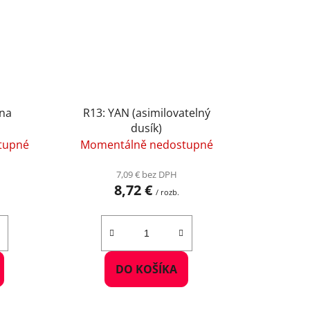
nna
R13: YAN (asimilovatelný
dusík)
tupné
Momentálně nedostupné
7,09 € bez DPH
8,72 €
/ rozb.
DO KOŠÍKA