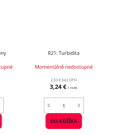
iny
R21: Turbidita
tupné
Momentálně nedostupné
2,63 € bez DPH
3,24 €
/ rozb.
DO KOŠÍKA