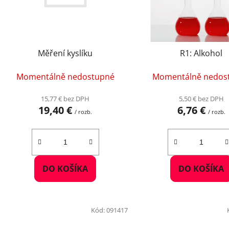
p
r
o
d
Měření kyslíku
R1: Alkohol
u
k
Momentálně nedostupné
Momentálně nedos
t
o
15,77 € bez DPH
5,50 € bez DPH
19,40 €
6,76 €
v
/ rozb.
/ rozb.
DO KOŠÍKA
DO KOŠÍKA
Kód:
091417