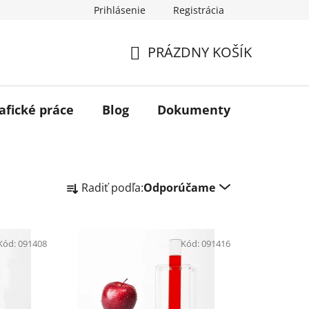
Prihlásenie
Registrácia
PRÁZDNY KOŠÍK
NÁKUPNÝ
KOŠÍK
afické práce
Blog
Dokumenty
Kontakt
R
Radiť podľa:
Odporúčame
a
d
e
Kód:
091408
n
Kód:
091416
i
e
p