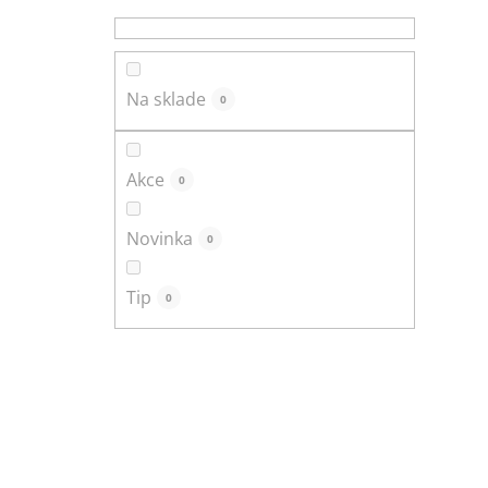
p
a
n
e
Na sklade
0
l
Akce
0
Novinka
0
Tip
0