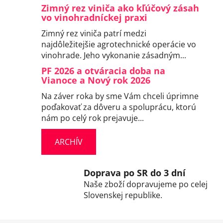
Zimný rez viniča ako kľúčový zásah
vo vinohradníckej praxi
Zimný rez viniča patrí medzi
najdôležitejšie agrotechnické operácie vo
vinohrade. Jeho vykonanie zásadným...
PF 2026 a otváracia doba na
Vianoce a Nový rok 2026
Na záver roka by sme Vám chceli úprimne
poďakovať za dôveru a spoluprácu, ktorú
nám po celý rok prejavuje...
ARCHÍV
Doprava po SR do 3 dní
Naše zboží dopravujeme po celej
Slovenskej republike.