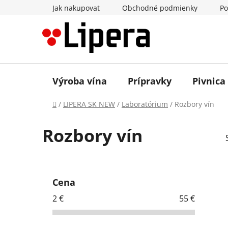
Prejsť
Jak nakupovat
Obchodné podmienky
Po
na
obsah
Výroba vína
Prípravky
Pivnica
Domov
/
LIPERA SK NEW
/
Laboratórium
/
Rozbory vín
Rozbory vín
B
o
Cena
č
2
€
55
€
n
ý