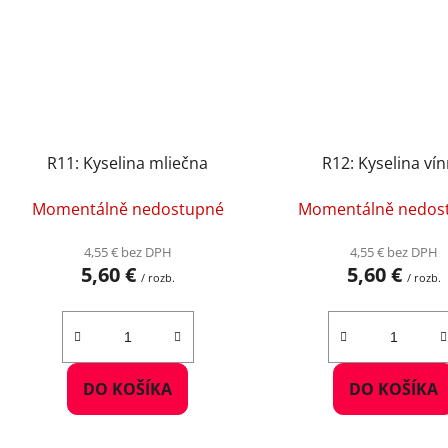
R11: Kyselina mliečna
R12: Kyselina ví
Momentálně nedostupné
Momentálně nedos
4,55 € bez DPH
4,55 € bez DPH
5,60 €
5,60 €
/ rozb.
/ rozb.
DO KOŠÍKA
DO KOŠÍKA