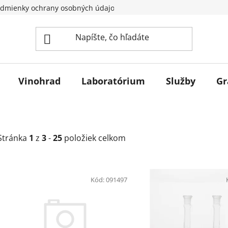
dmienky ochrany osobných údajov
Vinohrad
Laboratórium
Služby
Gr
Stránka
1
z
3
-
25
položiek celkom
V
ý
Kód:
091497
p
i
s