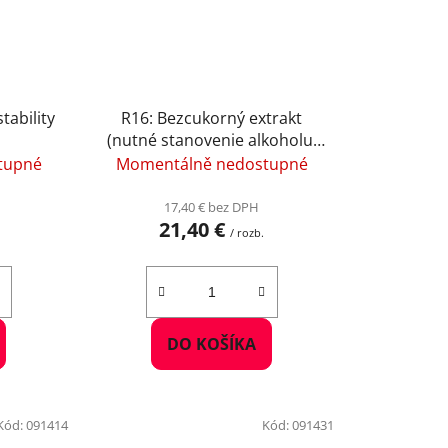
stability
R16: Bezcukorný extrakt
(nutné stanovenie alkoholu,
hustoty, Glu+Fru)
tupné
Momentálně nedostupné
17,40 € bez DPH
21,40 €
/ rozb.
DO KOŠÍKA
Kód:
091414
Kód:
091431