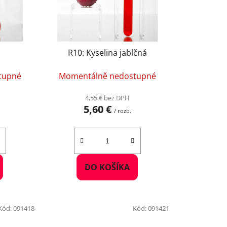
r
o
d
u
R10: Kyselina jablčná
k
t
tupné
Momentálně nedostupné
o
v
4,55 € bez DPH
5,60 €
/ rozb.
DO KOŠÍKA
Kód:
091418
Kód:
091421