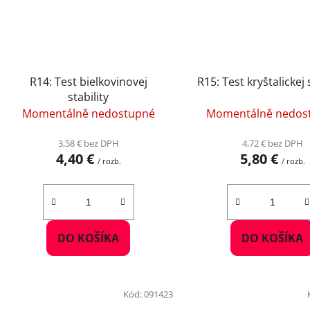
R14: Test bielkovinovej
R15: Test kryštalickej 
stability
Momentálně nedostupné
Momentálně nedos
3,58 € bez DPH
4,72 € bez DPH
4,40 €
5,80 €
/ rozb.
/ rozb.
DO KOŠÍKA
DO KOŠÍKA
Kód:
091423