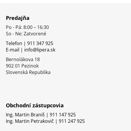
Z
á
Predajňa
p
Po - Pá: 8:00 – 16:30
ä
So - Ne: Zatvorené
t
i
Telefon | 911 347 925
E-mail | info@lipera.sk
e
Bernolákova 18
902 01 Pezinok
Slovenská Republika
Obchodní zástupcovia
Ing. Martin Braniš | 911 147 925
Ing. Martin Petrakovič | 911 247 925