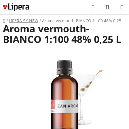
Prejsť
Hľadať
NÁKUP
na
KOŠÍK
obsah
Domov
/
LIPERA SK NEW
/
Aroma vermouth-BIANCO 1:100 48% 0,25 L
Aroma vermouth-
BIANCO 1:100 48% 0,25 L