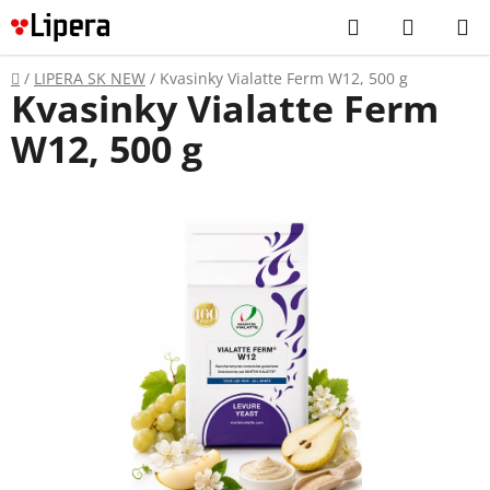
Prejsť
Hľadať
NÁKUP
na
KOŠÍK
obsah
Domov
/
LIPERA SK NEW
/
Kvasinky Vialatte Ferm W12, 500 g
Kvasinky Vialatte Ferm
W12, 500 g