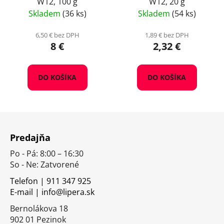
W12, 100 g
W12, 20 g
Skladem
(36 ks)
Skladem
(54 ks)
6,50 € bez DPH
1,89 € bez DPH
8 €
2,32 €
DO KOŠÍKA
DO KOŠÍKA
Z
á
Predajňa
p
Po - Pá: 8:00 – 16:30
ä
So - Ne: Zatvorené
t
i
Telefon | 911 347 925
E-mail | info@lipera.sk
e
Bernolákova 18
902 01 Pezinok