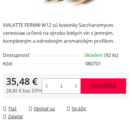
VIALATTE FERM® W12 sú kvasinky Saccharomyces
cerevisiae určené na výrobu bielych vín s jemným,
komplexným a odrodovým aromatickým profilom.
Dostupnosť
Skladem
(92 ks)
Kód:
080701
35,48 €
DO KOŠÍKA
28,85 € bez DPH
Jednotková cena:
Tlač
Opýtať sa
Strážiť
Zdieľať