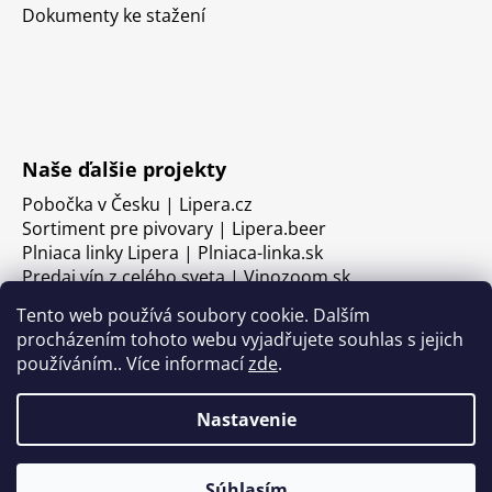
Dokumenty ke stažení
Naše ďalšie projekty
Pobočka v Česku | Lipera.cz
Sortiment pre pivovary | Lipera.beer
Plniaca linky Lipera | Plniaca-linka.sk
Predaj vín z celého sveta | Vinozoom.sk
Tento web používá soubory cookie. Dalším
procházením tohoto webu vyjadřujete souhlas s jejich
používáním.. Více informací
zde
.
Nastavenie
Súhlasím