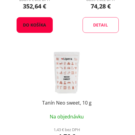
352,64 €
74,28 €
DO KOŠÍKA
DETAIL
Tanín Neo sweet, 10 g
Na objednávku
1,43 € bez DPH