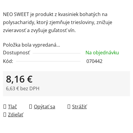
NEO SWEET je produkt z kvasiniek bohatých na
polysacharidy, ktorý zjemňuje triesloviny, znižuje
zvieravosť a zvyšuje guľatosť vín.
Položka bola vypredaná…
Dostupnosť
Na objednávku
Kód:
070442
8,16 €
6,63 € bez DPH
Jednotková cena:
Tlač
Opýtať sa
Strážiť
Zdieľať