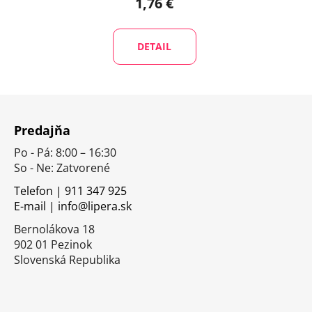
1,76 €
DETAIL
Z
á
Predajňa
p
Po - Pá: 8:00 – 16:30
ä
So - Ne: Zatvorené
t
i
Telefon | 911 347 925
E-mail | info@lipera.sk
e
Bernolákova 18
902 01 Pezinok
Slovenská Republika