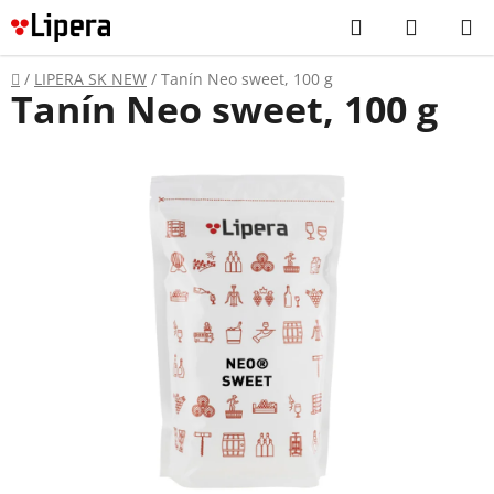
Prejsť
Hľadať
NÁKUP
na
KOŠÍK
obsah
Domov
/
LIPERA SK NEW
/
Tanín Neo sweet, 100 g
Tanín Neo sweet, 100 g