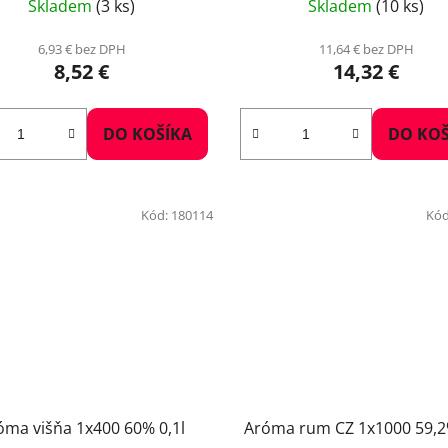
Skladem
(3 ks)
Skladem
(10 ks)
6,93 € bez DPH
11,64 € bez DPH
8,52 €
14,32 €
DO KOŠÍKA
DO KOŠ
Kód:
180114
Kód
óma višňa 1x400 60% 0,1l
Aróma rum CZ 1x1000 59,2%