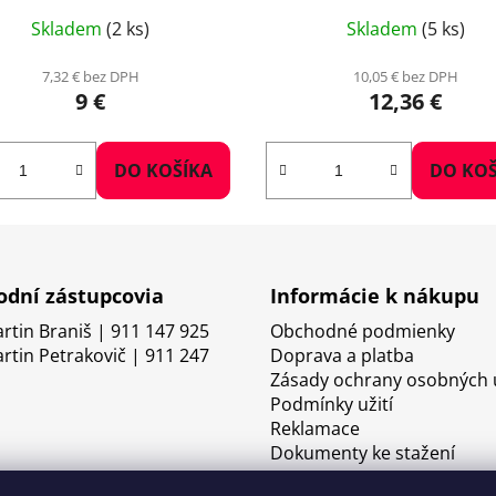
Skladem
(2 ks)
Skladem
(5 ks)
7,32 € bez DPH
10,05 € bez DPH
9 €
12,36 €
DO KOŠÍKA
DO KOŠ
dní zástupcovia
Informácie k nákupu
artin Braniš | 911 147 925
Obchodné podmienky
artin Petrakovič | 911 247
Doprava a platba
Zásady ochrany osobných 
Podmínky užití
Reklamace
Dokumenty ke stažení