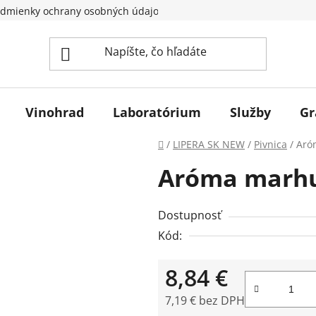
dmienky ochrany osobných údajov
Vinohrad
Laboratórium
Služby
Gr
Domov
/
LIPERA SK NEW
/
Pivnica
/
Aró
Aróma marhuľ
Dostupnosť
Kód:
8,84 €
7,19 € bez DPH