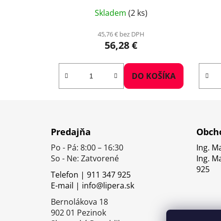
Skladem
(2 ks)
45,76 € bez DPH
56,28 €
DO KOŠÍKA
Z
á
Predajňa
Obcho
p
Po - Pá: 8:00 – 16:30
Ing. M
ä
So - Ne: Zatvorené
Ing. M
t
925
Telefon | 911 347 925
i
E-mail | info@lipera.sk
e
Bernolákova 18
902 01 Pezinok