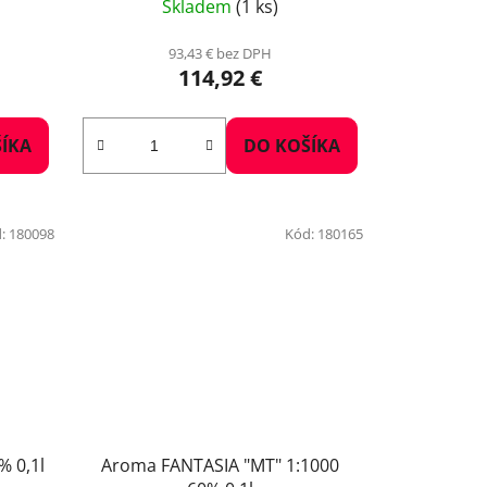
Skladem
(1 ks)
93,43 € bez DPH
114,92 €
ÍKA
DO KOŠÍKA
:
180098
Kód:
180165
 0,1l
Aroma FANTASIA "MT" 1:1000