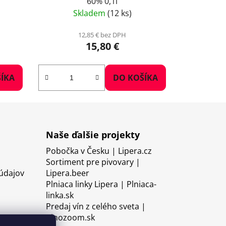
60% 0,1l
Skladem
(12 ks)
12,85 € bez DPH
15,80 €
ÍKA
DO KOŠÍKA
Naše ďalšie projekty
Pobočka v Česku | Lipera.cz
Sortiment pre pivovary |
údajov
Lipera.beer
Plniaca linky Lipera | Plniaca-
linka.sk
Predaj vín z celého sveta |
Vinozoom.sk