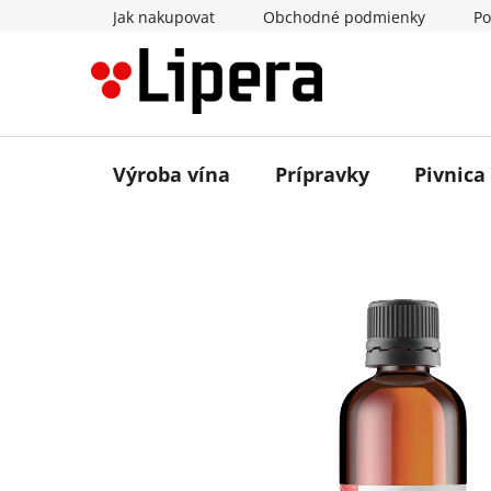
Prejsť
Jak nakupovat
Obchodné podmienky
Po
na
obsah
Výroba vína
Prípravky
Pivnica