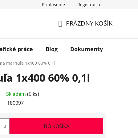
Prihlásenie
Registrácia
PRÁZDNY KOŠÍK
NÁKUPNÝ
KOŠÍK
afické práce
Blog
Dokumenty
Kontakt
ma marhuľa 1x400 60% 0,1l
a 1x400 60% 0,1l
Skladem
(6 ks)
180097
DO KOŠÍKA