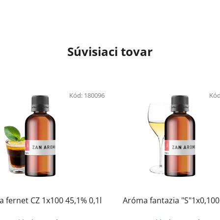
Súvisiaci tovar
Kód:
180096
Kód
 fernet CZ 1x100 45,1% 0,1l
Aróma fantazia "S"1x0,10