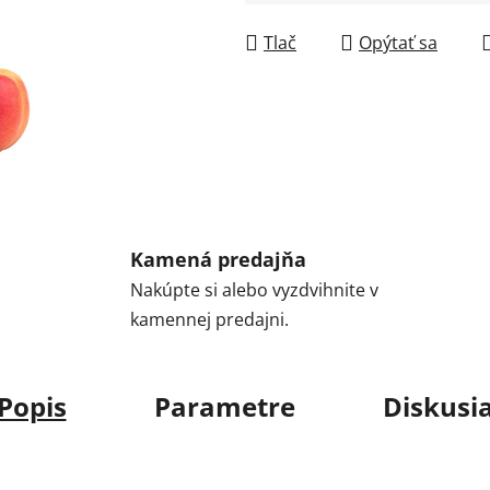
Jednotková cena:
Tlač
Opýtať sa
Kamená predajňa
Nakúpte si alebo vyzdvihnite v
kamennej predajni.
Popis
Parametre
Diskusi