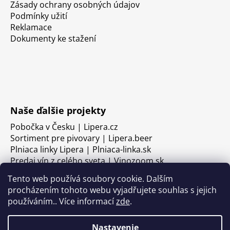
Zásady ochrany osobných údajov
Podmínky užití
Reklamace
Dokumenty ke stažení
Naše ďalšie projekty
Pobočka v Česku | Lipera.cz
Sortiment pre pivovary | Lipera.beer
Plniaca linky Lipera | Plniaca-linka.sk
Predaj vín z celého sveta | Vinozoom.sk
Tento web používá soubory cookie. Dalším
procházením tohoto webu vyjadřujete souhlas s jejich
používáním.. Více informací
zde
.
Nastavenie