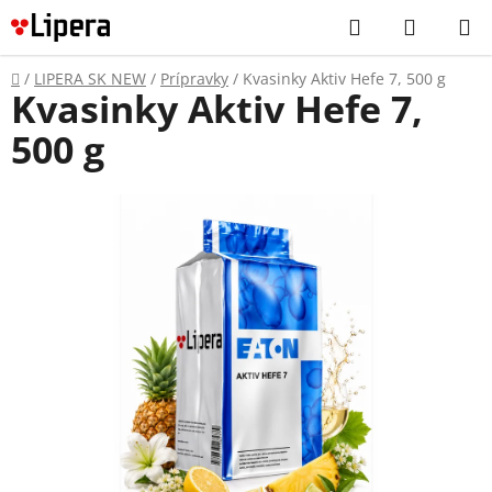
Prejsť
Hľadať
NÁKUP
na
KOŠÍK
obsah
Domov
/
LIPERA SK NEW
/
Prípravky
/
Kvasinky Aktiv Hefe 7, 500 g
Kvasinky Aktiv Hefe 7,
500 g