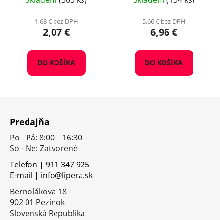
Skladem
(363 ks)
Skladem
(134 ks)
1,68 € bez DPH
5,66 € bez DPH
2,07 €
6,96 €
DO KOŠÍKA
DO KOŠÍKA
Z
á
Predajňa
p
Po - Pá: 8:00 – 16:30
ä
So - Ne: Zatvorené
t
i
Telefon | 911 347 925
E-mail | info@lipera.sk
e
Bernolákova 18
902 01 Pezinok
Slovenská Republika