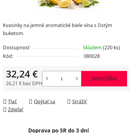
Kvasinky na jemné aromatické biele vína s čistým
buketom.
Dostupnosť
Skladem
(220 ks)
Kód:
080028
32,24 €
DO KOŠÍKA
26,21 € bez DPH
Jednotková cena:
Tlač
Opýtať sa
Strážiť
Zdieľať
Doprava po SR do 3 dní