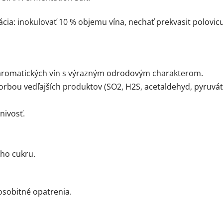
cia: inokulovať 10 % objemu vína, nechať prekvasit polovic
 aromatických vín s výrazným odrodovým charakterom.
rbou vedľajších produktov (SO2, H2S, acetaldehyd, pyruvát, 
nivosť.
ého cukru.
osobitné opatrenia.