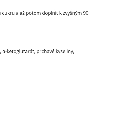
u cukru a až potom doplniť k zvyšným 90
α-ketoglutarát, prchavé kyseliny,