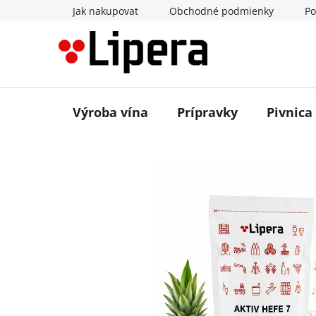
Prejsť
Jak nakupovat
Obchodné podmienky
Po
na
obsah
Výroba vína
Prípravky
Pivnica