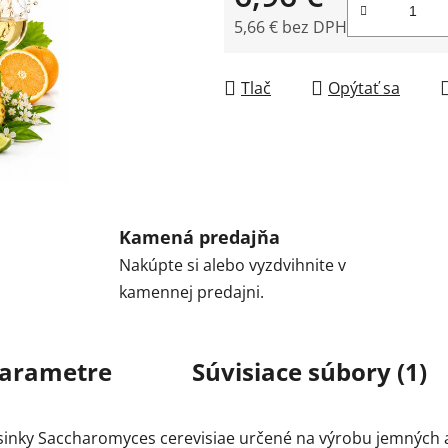
5,66 € bez DPH
Jednotková cena:
Tlač
Opýtať sa
Kamená predajňa
Nakúpte si alebo vyzdvihnite v
kamennej predajni.
arametre
Súvisiace súbory (1)
asinky Saccharomyces cerevisiae určené na výrobu jemných 