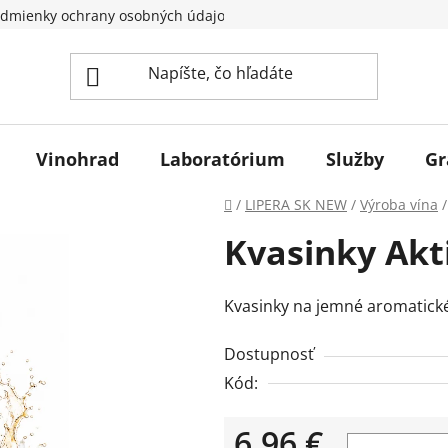
dmienky ochrany osobných údajov
Vinohrad
Laboratórium
Služby
Gr
Domov
/
LIPERA SK NEW
/
Výroba vína
/
Kvasinky Akti
Kvasinky na jemné aromatické
Dostupnosť
Kód:
6,96 €