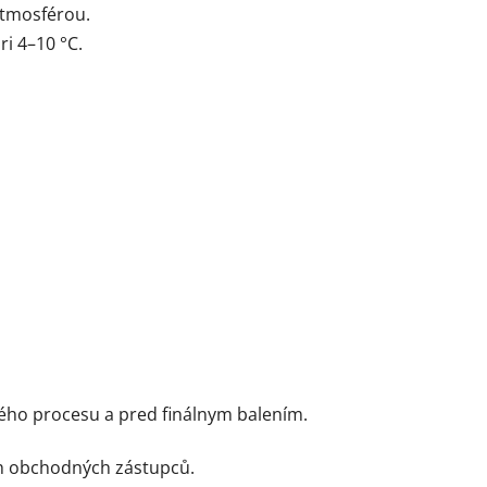
 atmosférou.
i 4–10 °C.
ého procesu a pred finálnym balením.
ch obchodných zástupců.