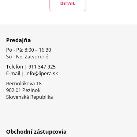
DETAIL
Z
á
Predajňa
p
Po - Pá: 8:00 – 16:30
ä
So - Ne: Zatvorené
t
i
Telefon | 911 347 925
E-mail | info@lipera.sk
e
Bernolákova 18
902 01 Pezinok
Slovenská Republika
Obchodní zástupcovia