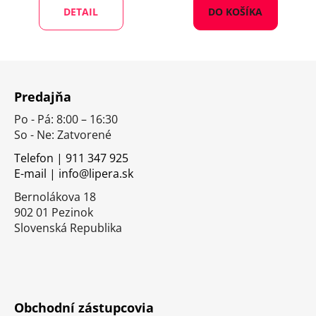
DETAIL
DO KOŠÍKA
Z
á
Predajňa
p
Po - Pá: 8:00 – 16:30
ä
So - Ne: Zatvorené
t
i
Telefon | 911 347 925
E-mail | info@lipera.sk
e
Bernolákova 18
902 01 Pezinok
Slovenská Republika
Obchodní zástupcovia