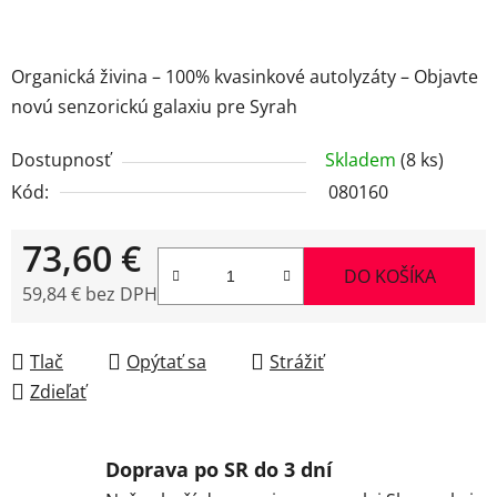
Organická živina – 100% kvasinkové autolyzáty – Objavte
novú senzorickú galaxiu pre Syrah
Dostupnosť
Skladem
(8 ks)
Kód:
080160
73,60 €
DO KOŠÍKA
59,84 € bez DPH
Jednotková cena:
Tlač
Opýtať sa
Strážiť
Zdieľať
Doprava po SR do 3 dní