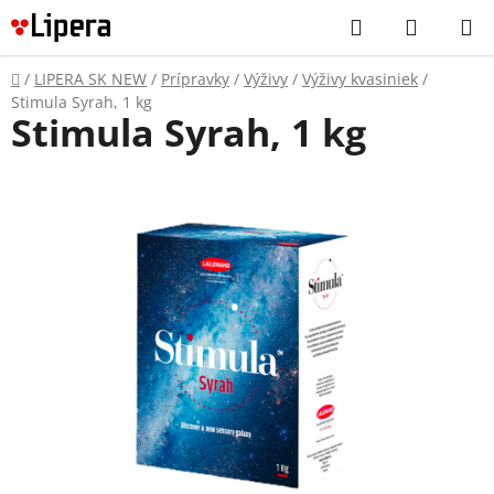
Prejsť
Hľadať
NÁKUP
na
KOŠÍK
obsah
Domov
/
LIPERA SK NEW
/
Prípravky
/
Výživy
/
Výživy kvasiniek
/
Stimula Syrah, 1 kg
Stimula Syrah, 1 kg