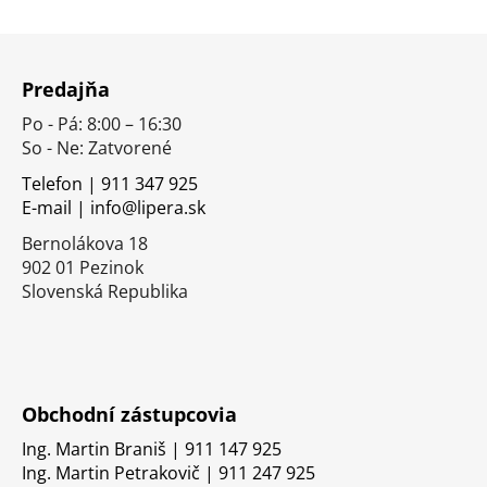
Z
á
Predajňa
p
Po - Pá: 8:00 – 16:30
ä
So - Ne: Zatvorené
t
i
Telefon | 911 347 925
E-mail | info@lipera.sk
e
Bernolákova 18
902 01 Pezinok
Slovenská Republika
Obchodní zástupcovia
Ing. Martin Braniš | 911 147 925
Ing. Martin Petrakovič | 911 247 925